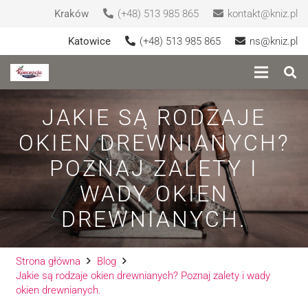
Kraków
(+48) 513 985 865
kontakt@kniz.pl
Katowice
(+48) 513 985 865
ns@kniz.pl
JAKIE SĄ RODZAJE
OKIEN DREWNIANYCH?
POZNAJ ZALETY I
WADY OKIEN
DREWNIANYCH.
Strona główna
Blog
Jakie są rodzaje okien drewnianych? Poznaj zalety i wady
okien drewnianych.