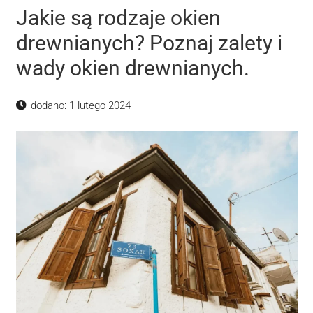
Jakie są rodzaje okien
drewnianych? Poznaj zalety i
wady okien drewnianych.
Konieczne
dodano:
1 lutego 2024
Te pliki cookie
nie są
opcjonalne. Są
one potrzebne
do
funkcjonowania
strony
internetowej.
Statystyka
Abyśmy mogli
poprawić
funkcjonalność
i strukturę
strony