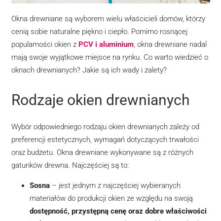
internetowej,
na podstawie
Okna drewniane są wyborem wielu właścicieli domów, którzy
tego, jak
cenią sobie naturalne piękno i ciepło. Pomimo rosnącej
strona jest
używana.
popularności okien z
PCV i aluminium
, okna drewniane nadal
mają swoje wyjątkowe miejsce na rynku. Co warto wiedzieć o
oknach drewnianych? Jakie są ich wady i zalety?
Doświadczenie
Aby nasza
strona
Rodzaje okien drewnianych
internetowa
działała jak
najlepiej
Wybór odpowiedniego rodzaju okien drewnianych zależy od
podczas
twojego
preferencji estetycznych, wymagań dotyczących trwałości
przejścia na
oraz budżetu. Okna drewniane wykonywane są z różnych
nią. Jeśli
odrzucisz te
gatunków drewna. Najczęściej są to:
pliki cookie,
niektóre funkcje
Sosna
– jest jednym z najczęściej wybieranych
znikną ze
materiałów do produkcji okien ze względu na swoją
strony
internetowej.
dostępność, przystępną cenę oraz dobre właściwości