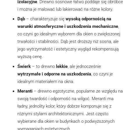
izolacyjne
. Drewno sosnowe łatwo poddaje się obróbce
i można je malować lub lakierować na różne kolory.
Marketing
Udostępniając swoje
Dąb
– charakteryzuje się
wysoką odpornością na
zainteresowania i
warunki atmosferyczne i uszkodzenia mechaniczne
,
zachowania
podczas
co czyni go idealnym wyborem dla okien o zwiększonej
odwiedzania naszej
trwałości i stabilności. Dąb jest droższy niż sosna, ale
strony, zwiększasz
szansę na
jego wytrzymałość i estetyczny wygląd rekompensują
zobaczenie
wyższą cenę.
spersonalizowanych
treści i ofert.
Świerk
– to drewno
lekkie
, ale jednocześnie
wytrzymałe i odporne na uszkodzenia
, co czyni je
idealnym materiałem na okna.
Meranti
– drewno egzotyczne, popularne ze względu na
swoją twardość i odporność na wilgoć. Meranti ma
ładny, jednolity kolor, który dobrze komponuje się z
różnymi stylami architektonicznymi. Jest często
wybierane dla okien w budynkach o podwyższonych
wymaganiach estetycznych.