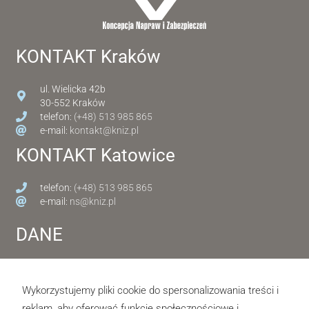
KONTAKT Kraków
ul. Wielicka 42b
30-552 Kraków
telefon:
(+48) 513 985 865
e-mail:
kontakt@kniz.pl
KONTAKT Katowice
telefon:
(+48) 513 985 865
e-mail:
ns@kniz.pl
DANE
NIP: 7343228522
REGON 389193888
Wykorzystujemy pliki cookie do spersonalizowania treści i
reklam, aby oferować funkcje społecznościowe i