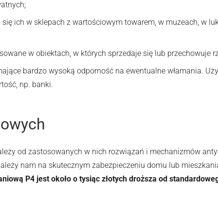
atnych;
się ich w sklepach z wartościowym towarem, w muzeach, w luk
owane w obiektach, w których sprzedaje się lub przechowuje 
ające bardzo wysoką odporność na ewentualne włamania. Używa
ość, np. banki.
iowych
zależy od zastosowanych w nich rozwiązań i mechanizmów an
 zależy nam na skutecznym zabezpieczeniu domu lub mieszkan
niową P4 jest około o tysiąc złotych droższa od standardow