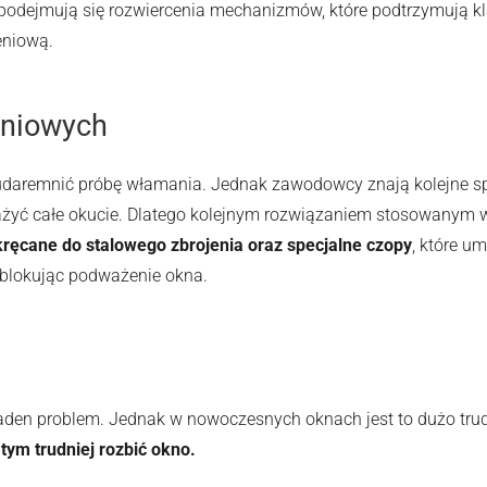
odejmują się rozwiercenia mechanizmów, które podtrzymują kla
eniową.
Marketing
Udostępniając swoje
zainteresowania i
aniowych
zachowania
podczas
odwiedzania naszej
strony, zwiększasz
udaremnić próbę włamania. Jednak zawodowcy znają kolejne sp
szansę na
żyć całe okucie. Dlatego kolejnym rozwiązaniem stosowanym
zobaczenie
ęcane do stalowego zbrojenia oraz specjalne czopy
, które u
spersonalizowanych
treści i ofert.
 blokując podważenie okna.
 żaden problem. Jednak w nowoczesnych oknach jest to dużo tr
, tym trudniej rozbić okno.