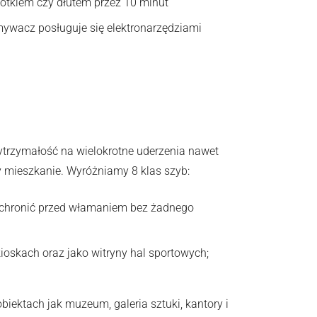
młotkiem czy dłutem przez 10 minut
mywacz posługuje się elektronarzędziami
trzymałość na wielokrotne uderzenia nawet
 mieszkanie. Wyróżniamy 8 klas szyb:
 ochronić przed włamaniem bez żadnego
ioskach oraz jako witryny hal sportowych;
ektach jak muzeum, galeria sztuki, kantory i