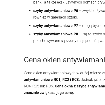
banki, a także ekskluzywnych domach pryw
szyby antywłamaniowe P6
– zwykle używa 
również w galeriach sztuki.
szyby antywłamaniowe P7
– mogą być stos
szyby antywłamaniowe P8
– są to szyby m
przechowywane są rzeczy mające dużą wart
Cena okien antywłaman
Cena okien antywłamaniowych w dużej mierze 
antywłamaniowe RC1, RC2 i RC3.
Jednak jeżeli
RC4, RC5 lub RC6.
Cena okna z szybą antywłama
znacznie zwiększa jego cenę.