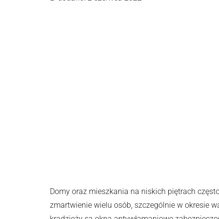
Domy oraz mieszkania na niskich piętrach często
zmartwienie wielu osób, szczególnie w okresie 
kradzieży są okna antywłamaniowe zabezpieczon