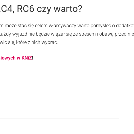
C4, RC6 czy warto?
 dom może stać się celem włamywaczy warto pomyśleć o dodat
ażdy wyjazd nie będzie wiązał się ze stresem i obawą przed ni
ć się, które z nich wybrać.
niowych w KNiZ
!