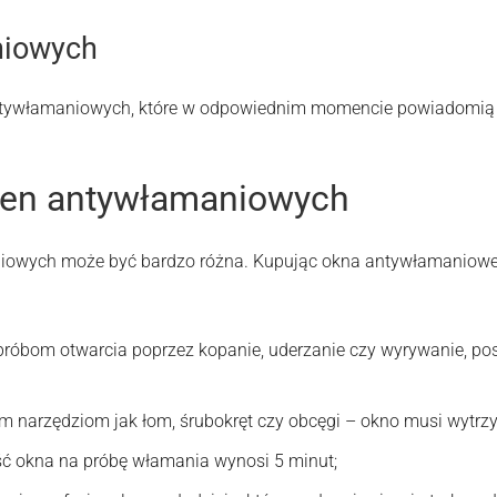
niowych
ntywłamaniowych, które w odpowiednim momencie powiadomią 
kien antywłamaniowych
niowych może być bardzo różna. Kupując okna antywłamaniowe, 
róbom otwarcia poprzez kopanie, uderzanie czy wyrywanie, po
im narzędziom jak łom, śrubokręt czy obcęgi – okno musi wytrz
ć okna na próbę włamania wynosi 5 minut;