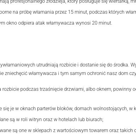
ają profesjonalnego złodzieja, który posługuje się wiertarką, 
porne na próbę włamania przez 15 minut, podczas których wła
rym okno odpiera atak włamywacza wynosi 20 minut.
łamaniowych utrudniają rozbicie i dostanie się do środka. Wy
nie zniechęcić włamywacza i tym samym ochronić nasz dom czy
 rozbicie podczas trzaśnięcie drzwiami, albo oknem, powinny
e się je w oknach parterów bloków, domach wolnostojących, w k
ne są w roli witryn oraz w hotelach lub biurach;
wane są one w sklepach z wartościowym towarem oraz takich obi