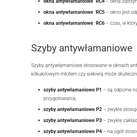
okna antywłamaniowe
RC4
– okna zatrzym
okna antywłamaniowe
RC5
– okno jest od
okna antywłamaniowe
RC6
– czas, w któ
Szyby antywłamaniowe
Szyby antywłamaniowe stosowane w oknach antyw
kilkukilowym młotem czy siekierą może skutecz
szyby antywłamaniowe P1
– są odporne na
przygotowania;
szyby antywłamaniowe P2
– zwykle stosuj
szyby antywłamaniowe P3
– zwykle zakłada
szyby antywłamaniowe P4
– na ogół stoso