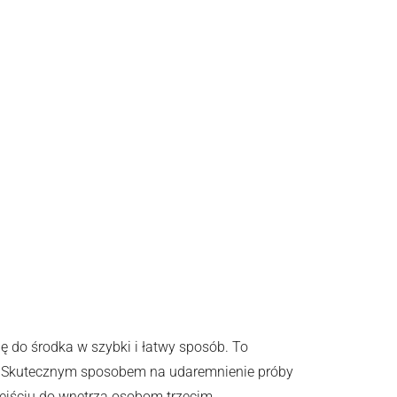
ę do środka w szybki i łatwy sposób. To
ni. Skutecznym sposobem na udaremnienie próby
jściu do wnętrza osobom trzecim.