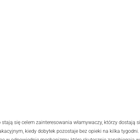
Konieczne
Te pliki cookie
nie są
opcjonalne. Są
one potrzebne
do
funkcjonowania
strony
internetowej.
 stają się celem zainteresowania włamywaczy, którzy dostają si
Statystyka
Abyśmy mogli
wakacyjnym, kiedy dobytek pozostaje bez opieki na kilka tygod
poprawić
e w odpowiednie mechanizmy, które skutecznie zapobiegają we