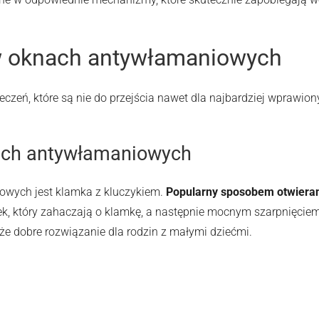
funkcjonalność
i strukturę
strony
internetowej,
w oknach antywłamaniowych
na podstawie
tego, jak
strona jest
zeń, które są nie do przejścia nawet dla najbardziej wprawi
używana.
Doświadczenie
ach antywłamaniowych
Aby nasza
strona
internetowa
wych jest klamka z kluczykiem.
Popularny sposobem otwieran
działała jak
ek, który zahaczają o klamkę, a następnie mocnym szarpnięcie
najlepiej podczas
twojego
kże dobre rozwiązanie dla rodzin z małymi dziećmi.
przejścia na nią.
Jeśli odrzucisz te
pliki cookie,
niektóre funkcje
znikną ze strony
internetowej.