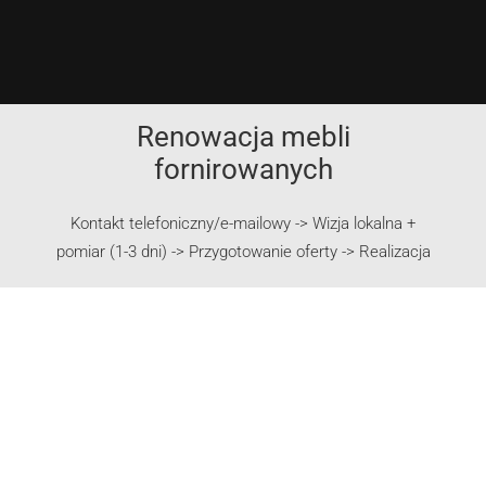
internetowej,
na podstawie
tego, jak
strona jest
używana.
Renowacja mebli
fornirowanych
Doświadczenie
Aby nasza
strona
internetowa
Kontakt telefoniczny/e-mailowy -> Wizja lokalna +
działała jak
pomiar (1-3 dni) -> Przygotowanie oferty -> Realizacja
najlepiej
podczas
twojego
przejścia na
nią. Jeśli
odrzucisz te
pliki cookie,
niektóre funkcje
znikną ze
strony
internetowej.