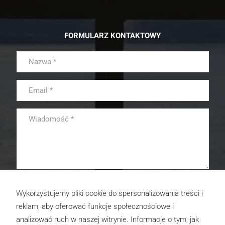
FORMULARZ KONTAKTOWY
Korzystając z formularza zgadzasz się na przechowywanie i
przetwarzanie twoich danych przez tę witrynę. Więcej dowiesz się
Wykorzystujemy pliki cookie do spersonalizowania treści i
pod zakładką "Polityka prywatności".
reklam, aby oferować funkcje społecznościowe i
analizować ruch w naszej witrynie. Informacje o tym, jak
WYŚLIJ WIADOMOŚĆ