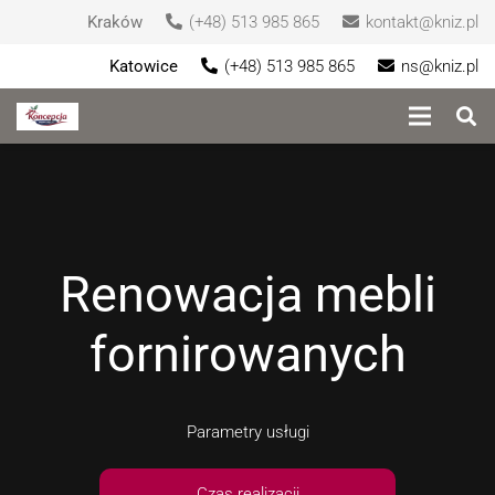
Kraków
(+48) 513 985 865
kontakt@kniz.pl
Katowice
(+48) 513 985 865
ns@kniz.pl
Renowacja mebli
fornirowanych
Parametry usługi
Czas realizacji