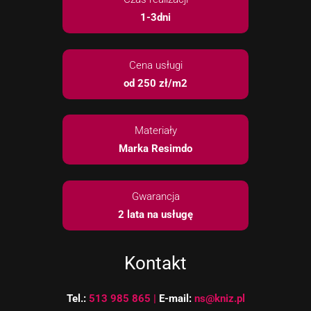
1-3dni
Cena usługi
od 250 zł/m2
Konieczne
Te pliki cookie
nie są
Materiały
opcjonalne. Są
one potrzebne
Marka Resimdo
do
funkcjonowania
strony
Gwarancja
internetowej.
2 lata na usługę
Statystyka
Abyśmy mogli
Kontakt
poprawić
funkcjonalność
i strukturę
Tel.:
513 985 865 |
E-mail:
ns@kniz.pl
strony