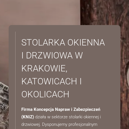
STOLARKA OKIENNA
Konieczne
Te pliki cookie
nie są
I DRZWIOWA W
opcjonalne. Są
one potrzebne
KRAKOWIE,
do
funkcjonowania
strony
KATOWICACH I
internetowej.
OKOLICACH
Statystyka
Abyśmy mogli
Firma Koncepcja Napraw i Zabezpieczeń
poprawić
(KNiZ)
działa w sektorze stolarki okiennej i
funkcjonalność
i strukturę
drzwiowej. Dysponujemy profesjonalnym
strony