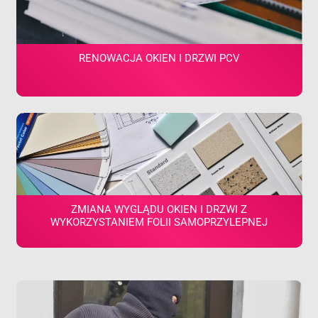
RENOWACJA OKIEN I DRZWI PCV
ZMIANA WYGLĄDU OKIEN I DRZWI Z
WYKORZYSTANIEM FOLII SAMOPRZYLEPNEJ