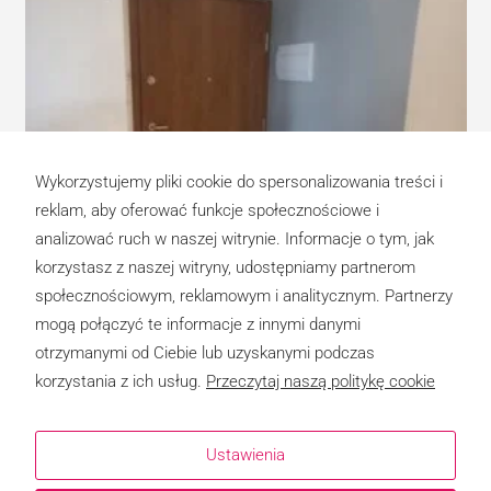
Wykorzystujemy pliki cookie do spersonalizowania treści i
reklam, aby oferować funkcje społecznościowe i
analizować ruch w naszej witrynie. Informacje o tym, jak
korzystasz z naszej witryny, udostępniamy partnerom
Oklejanie drzwi zewnętrznych
społecznościowym, reklamowym i analitycznym. Partnerzy
14 listopada 2025
mogą połączyć te informacje z innymi danymi
Oklejanie drzwi zewnętrznych to usługa, którą wykonujemy z pasją i dużą
dbałością o szczegóły. W KNIZ doskonale wiemy, że drzwi…
otrzymanymi od Ciebie lub uzyskanymi podczas
korzystania z ich usług.
Przeczytaj naszą politykę cookie
Ustawienia