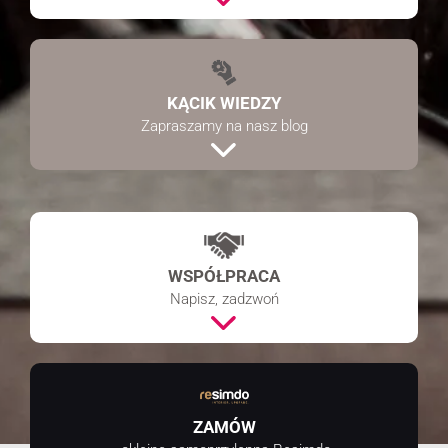
Marketing
Udostępniając swoje
zainteresowania i
zachowania
KĄCIK WIEDZY
podczas
Zapraszamy na nasz blog
odwiedzania naszej
strony, zwiększasz
szansę na
zobaczenie
spersonalizowanych
treści i ofert.
WSPÓŁPRACA
Napisz, zadzwoń
ZAMÓW