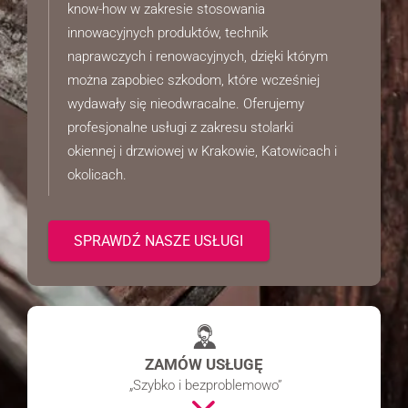
know-how w zakresie stosowania
internetowej,
na podstawie
innowacyjnych produktów, technik
tego, jak
naprawczych i renowacyjnych, dzięki którym
strona jest
używana.
można zapobiec szkodom, które wcześniej
wydawały się nieodwracalne. Oferujemy
profesjonalne usługi z zakresu stolarki
Doświadczenie
okiennej i drzwiowej w Krakowie, Katowicach i
Aby nasza
strona
okolicach.
internetowa
działała jak
najlepiej
podczas
SPRAWDŹ NASZE USŁUGI
twojego
przejścia na
nią. Jeśli
odrzucisz te
pliki cookie,
niektóre funkcje
znikną ze
ZAMÓW USŁUGĘ
strony
internetowej.
„Szybko i bezproblemowo”