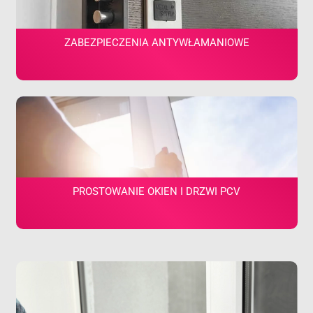
ZABEZPIECZENIA ANTYWŁAMANIOWE
PROSTOWANIE OKIEN I DRZWI PCV