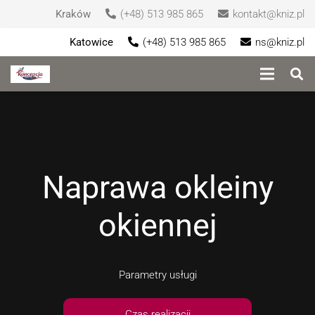
Kraków
(+48) 513 985 865
kontakt@kniz.pl
Katowice
(+48) 513 985 865
ns@kniz.pl
Naprawa okleiny
okiennej
Parametry usługi
Czas realizacji