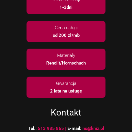
1-3dni
Cena usługi
od 200 zł/mb
Konieczne
Te pliki cookie
nie są
Materiały
opcjonalne. Są
one potrzebne
Renolit/Hornschuch
do
funkcjonowania
strony
Gwarancja
internetowej.
2 lata na usługę
Statystyka
Abyśmy mogli
Kontakt
poprawić
funkcjonalność
i strukturę
Tel.:
513 985 865 |
E-mail:
ns@kniz.pl
strony