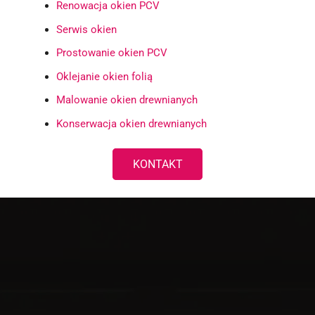
Renowacja okien PCV
Serwis okien
Prostowanie okien PCV
Oklejanie okien folią
Malowanie okien drewnianych
Konserwacja okien drewnianych
KONTAKT