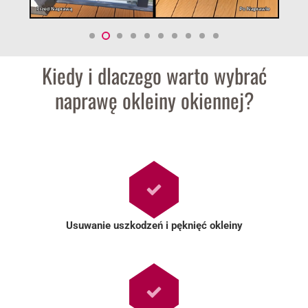
Marketing
Udostępniając swoje
zainteresowania i
zachowania
Kiedy i dlaczego warto wybrać
podczas
odwiedzania naszej
naprawę okleiny okiennej?
strony, zwiększasz
szansę na
zobaczenie
spersonalizowanych
treści i ofert.
Usuwanie uszkodzeń i pęknięć okleiny