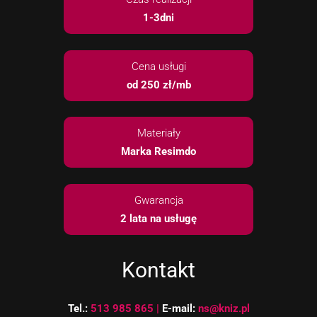
1-3dni
Cena usługi
od 250 zł/mb
Konieczne
Te pliki cookie
nie są
Materiały
opcjonalne. Są
one potrzebne
Marka Resimdo
do
funkcjonowania
strony
Gwarancja
internetowej.
2 lata na usługę
Statystyka
Abyśmy mogli
Kontakt
poprawić
funkcjonalność
i strukturę
Tel.:
513 985 865 |
E-mail:
ns@kniz.pl
strony