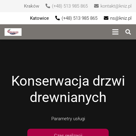
Kraków
(+48) 513 985 865
kontakt@kniz.pl
Katowice
(+48) 513 985 865
ns@kniz.pl
Konserwacja drzwi
drewnianych
Parametry usługi
Czas realizacji