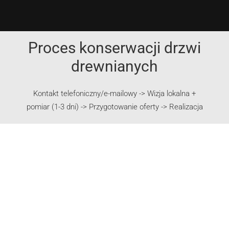
internetowej,
na podstawie
tego, jak
strona jest
używana.
Proces konserwacji drzwi
drewnianych
Doświadczenie
Aby nasza
Kontakt telefoniczny/e-mailowy -> Wizja lokalna +
strona
internetowa
pomiar (1-3 dni) -> Przygotowanie oferty -> Realizacja
działała jak
najlepiej
podczas
twojego
przejścia na
nią. Jeśli
odrzucisz te
pliki cookie,
niektóre funkcje
znikną ze
strony
internetowej.