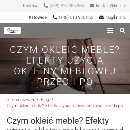
Kraków
(+48) 513 985 865
kontakt@kniz.pl
Katowice
(+48) 513 985 865
ns@kniz.pl
CZYM OKLEIĆ MEBLE?
EFEKTY UŻYCIA
OKLEINY MEBLOWEJ
PRZED I PO
Strona główna
Blog
Czym okleić meble? Efekty użycia okleiny meblowej przed i po
Czym okleić meble? Efekty