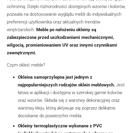
ochronną. Dzięki różnorodności dostępnych wzorów i kolorów,
Marketing
pozwala na dostosowanie wyglądu mebli do indywidualnych
Udostępniając swoje
preferencji użytkownika oraz aktualnych trendów
zainteresowania i
zachowania
wnętrzarskich.
Meble po nałożeniu okleiny są
podczas
zabezpieczone przed uszkodzeniami mechanicznymi,
odwiedzania naszej
strony, zwiększasz
wilgocią, promieniowaniem UV oraz innymi czynnikami
szansę na
zewnętrznymi.
zobaczenie
spersonalizowanych
Czym okleić meble?
treści i ofert.
Okleina samoprzylepna jest jednym z
najpopularniejszych rodzajów oklein meblowych.
Jest
łatwa w aplikacji i dostępna w szerokiej gamie kolorów
oraz wzorów. Składa się z warstwy dekoracyjnej oraz
warstwy kleju, którą aktywuje się poprzez delikatne
dociskanie do powierzchni mebla.
Okleiny termoplastyczne wykonane z PVC