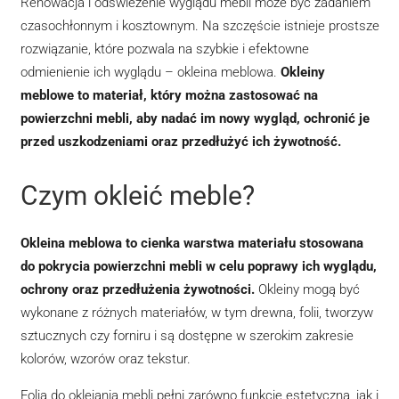
Renowacja i odświeżenie wyglądu mebli może być zadaniem
internetowej,
czasochłonnym i kosztownym. Na szczęście istnieje prostsze
na podstawie
tego, jak
rozwiązanie, które pozwala na szybkie i efektowne
strona jest
odmienienie ich wyglądu – okleina meblowa.
Okleiny
używana.
meblowe to materiał, który można zastosować na
powierzchni mebli, aby nadać im nowy wygląd, ochronić je
Doświadczenie
przed uszkodzeniami oraz przedłużyć ich żywotność.
Aby nasza
strona
internetowa
Czym okleić meble?
działała jak
najlepiej
podczas
Okleina meblowa to cienka warstwa materiału stosowana
twojego
przejścia na
do pokrycia powierzchni mebli w celu poprawy ich wyglądu,
nią. Jeśli
ochrony oraz przedłużenia żywotności.
Okleiny mogą być
odrzucisz te
pliki cookie,
wykonane z różnych materiałów, w tym drewna, folii, tworzyw
niektóre funkcje
sztucznych czy forniru i są dostępne w szerokim zakresie
znikną ze
strony
kolorów, wzorów oraz tekstur.
internetowej.
Folia do oklejania mebli pełni zarówno funkcję estetyczną, jak i