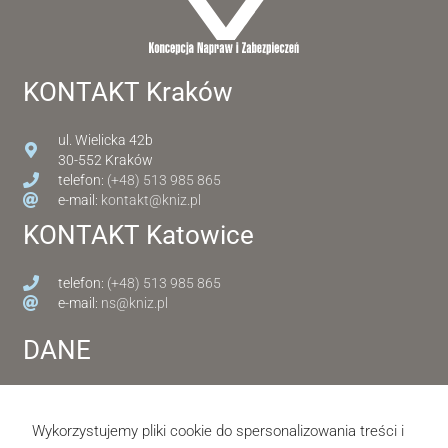
KONTAKT Kraków
ul. Wielicka 42b
30-552 Kraków
telefon:
(+48) 513 985 865
e-mail:
kontakt@kniz.pl
KONTAKT Katowice
telefon:
(+48) 513 985 865
e-mail:
ns@kniz.pl
DANE
NIP: 7343228522
REGON 389193888
Wykorzystujemy pliki cookie do spersonalizowania treści i