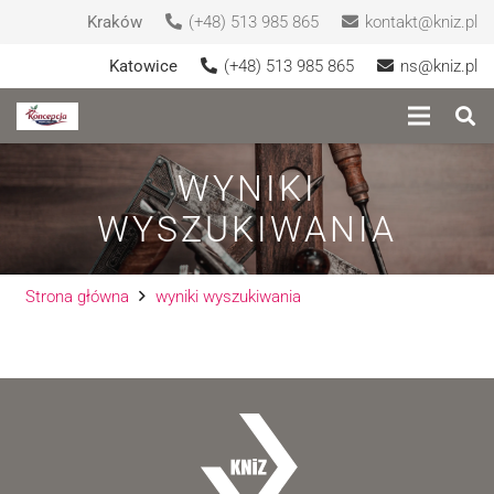
Kraków
(+48) 513 985 865
kontakt@kniz.pl
Katowice
(+48) 513 985 865
ns@kniz.pl
WYNIKI
WYSZUKIWANIA
Strona główna
wyniki wyszukiwania